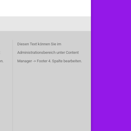
Diesen Text können Sie im
t
Administrationsbereich unter Content
en.
Manager -> Footer 4. Spalte bearbeiten.