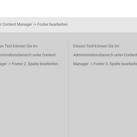
r Content Manager -> Footer bearbeiten.
en Text können Sie im
Diesen Text können Sie im
nistrationsbereich unter Content
Administrationsbereich unter Conten
er -> Footer 2. Spalte bearbeiten.
Manager -> Footer 3. Spalte bearbeit