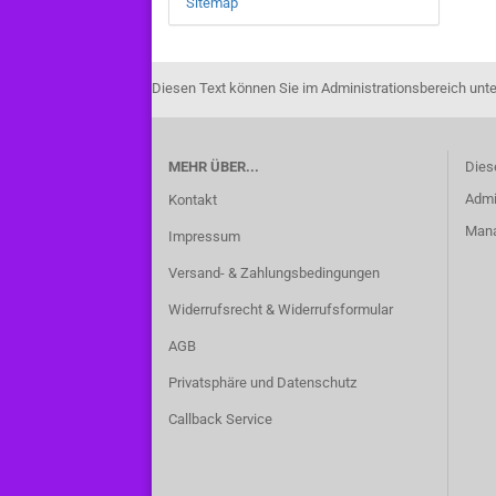
Sitemap
Diesen Text können Sie im Administrationsbereich unte
MEHR ÜBER...
Dies
Admi
Kontakt
Manag
Impressum
Versand- & Zahlungsbedingungen
Widerrufsrecht & Widerrufsformular
AGB
Privatsphäre und Datenschutz
Callback Service