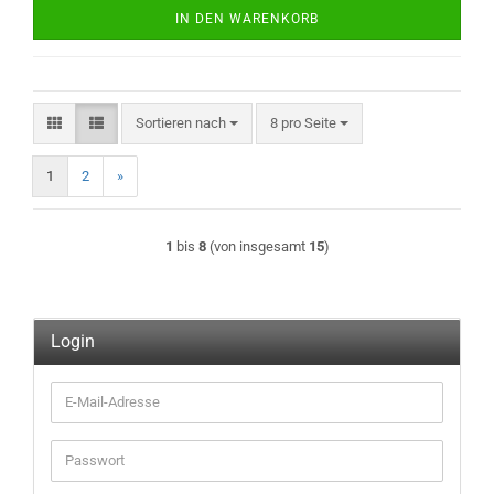
IN DEN WARENKORB
Sortieren nach
pro Seite
Sortieren nach
8 pro Seite
1
2
»
1
bis
8
(von insgesamt
15
)
Login
E-
Mail-
Adresse
Passwort