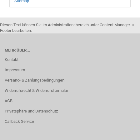
Sitemap
Diesen Text können Sie im Administrationsbereich unter Content Manager ->
Footer bearbeiten.
MEHR ÜBER...
Kontakt
Impressum
Versand- & Zahlungsbedingungen
Widerrufsrecht & Widerrufsformular
AGB
Privatsphäre und Datenschutz
Callback Service