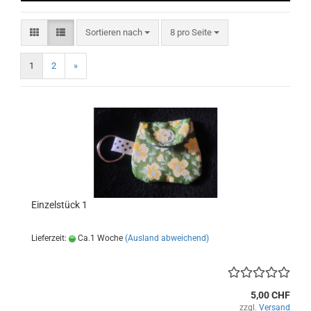
Sortieren nach
pro Seite
Sortieren nach
8 pro Seite
1
2
»
Einzelstück 1
Lieferzeit:
Ca.1 Woche
(Ausland abweichend)
5,00 CHF
zzgl.
Versand