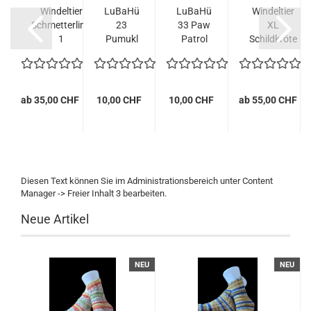
Windeltier
LuBaHü
LuBaHü
Windeltier
Schmetterling
23
33 Paw
XL
1
Pumukl
Patrol
Schildkröte
Junge
ab 35,00 CHF
10,00 CHF
10,00 CHF
ab 55,00 CHF
Diesen Text können Sie im Administrationsbereich unter Content
Manager -> Freier Inhalt 3 bearbeiten.
Neue Artikel
NEU
NEU