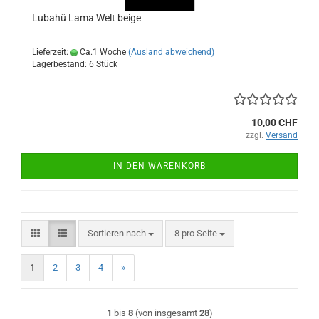
Lubahü Lama Welt beige
Lieferzeit:
Ca.1 Woche
(Ausland abweichend)
Lagerbestand: 6 Stück
10,00 CHF
zzgl.
Versand
IN DEN WARENKORB
Sortieren nach
pro Seite
Sortieren nach
8 pro Seite
1
2
3
4
»
1
bis
8
(von insgesamt
28
)