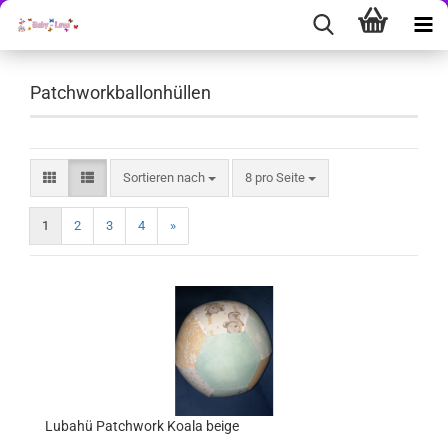
Patchworkballonhüllen
Sortieren nach
pro Seite
Sortieren nach
8 pro Seite
1
2
3
4
»
Lubahü Patchwork Koala beige