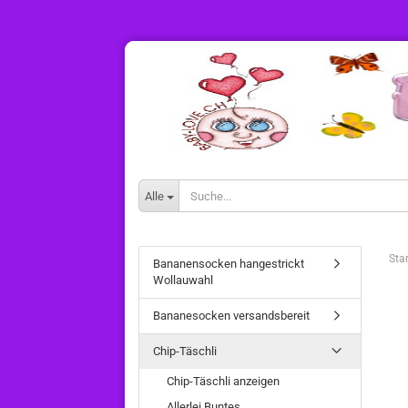
Alle
Star
Bananensocken hangestrickt
Wollauwahl
Bananesocken versandsbereit
Chip-Täschli
Chip-Täschli anzeigen
Allerlei Buntes