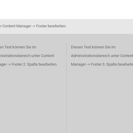
r Content Manager -> Footer bearbeiten.
en Text können Sie im
Diesen Text können Sie im
nistrationsbereich unter Content
Administrationsbereich unter Conten
er -> Footer 2. Spalte bearbeiten.
Manager -> Footer 3. Spalte bearbeit