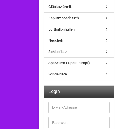
Glückswürmli.
Kaputzenbadetuch
Luftballonhüllen
Nuscheli
Schlupflatz
Sparwurm ( Sparstrumpf)
Windeltiere
Login
E-
Mail-
Adresse
Passwort