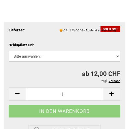
SOLD OUT
Lieferzeit:
ca. 1 Woche
(Ausland abweichend)
Schlupflatz uni:
ab 12,00 CHF
zzgl.
Versand