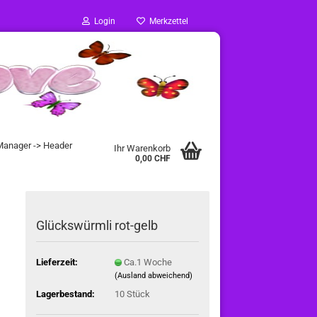
Login
Merkzettel
 Manager -> Header
Ihr Warenkorb
0,00 CHF
Glückswürmli rot-gelb
Lieferzeit:
Ca.1 Woche
(Ausland abweichend)
Lagerbestand:
10
Stück