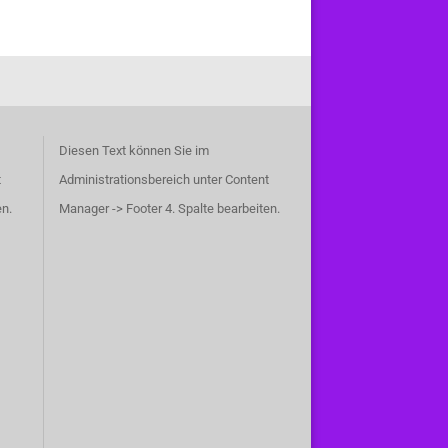
Diesen Text können Sie im
t
Administrationsbereich unter Content
en.
Manager -> Footer 4. Spalte bearbeiten.