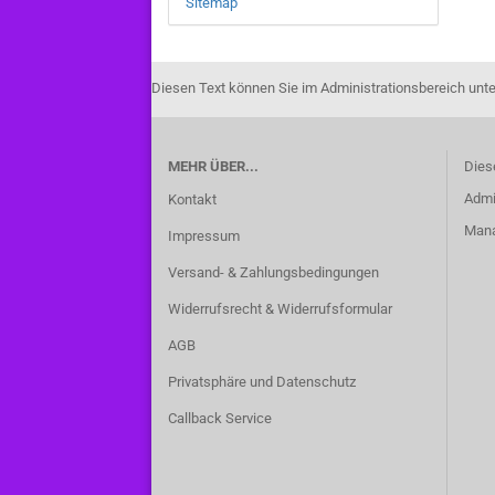
Sitemap
Diesen Text können Sie im Administrationsbereich unte
MEHR ÜBER...
Dies
Admi
Kontakt
Manag
Impressum
Versand- & Zahlungsbedingungen
Widerrufsrecht & Widerrufsformular
AGB
Privatsphäre und Datenschutz
Callback Service