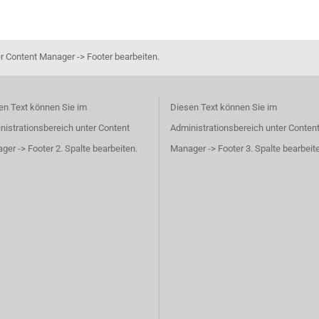
r Content Manager -> Footer bearbeiten.
en Text können Sie im
Diesen Text können Sie im
nistrationsbereich unter Content
Administrationsbereich unter Conten
er -> Footer 2. Spalte bearbeiten.
Manager -> Footer 3. Spalte bearbeit