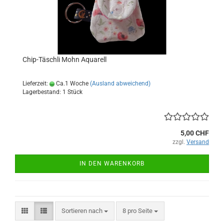
Chip-Täschli Mohn Aquarell
Lieferzeit:
Ca.1 Woche
(Ausland abweichend)
Lagerbestand: 1 Stück
5,00 CHF
zzgl.
Versand
IN DEN WARENKORB
Sortieren nach
pro Seite
Sortieren nach
8 pro Seite