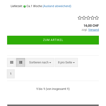
Lieferzeit:
Ca.1 Woche
(Ausland abweichend)
16,00 CHF
zzgl.
Versand
ZUM ARTIKEL
Sortieren nach
pro Seite
Sortieren nach
8 pro Seite
1
1
bis
1
(von insgesamt
1
)